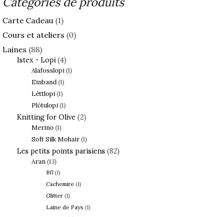
Catégories de produits
mois
de
Carte Cadeau
(1)
mai
et
Cours et ateliers
(0)
juin »
Laines
(88)
Istex - Lopi
(4)
Alafosslopi
(1)
Einband
(1)
Léttlopi
(1)
Plötulopi
(1)
Knitting for Olive
(2)
Merino
(1)
Soft Silk Mohair
(1)
Les petits points parisiens
(82)
Aran
(13)
Bfl
(1)
Cachemire
(1)
Glitter
(1)
Laine de Pays
(1)