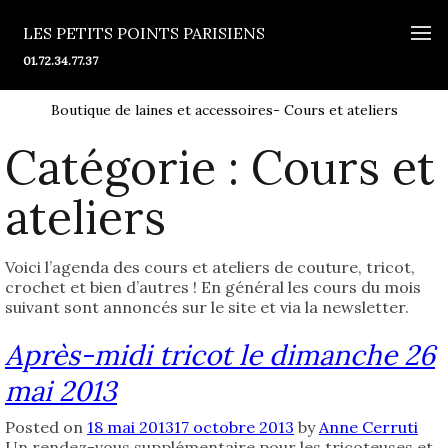
LES PETITS POINTS PARISIENS
01.72.34.77.37
Boutique de laines et accessoires- Cours et ateliers
Catégorie :
Cours et
ateliers
Voici l’agenda des cours et ateliers de couture, tricot,
crochet et bien d’autres ! En général les cours du mois
suivant sont annoncés sur le site et via la newsletter.
Après-midi tricot le dimanche 26
mai 2013
Posted on
18 mai 2013
17 octobre 2013
by
Anne Cerruti
Un rendez-vous supplémentaire pour les tricoteuses et