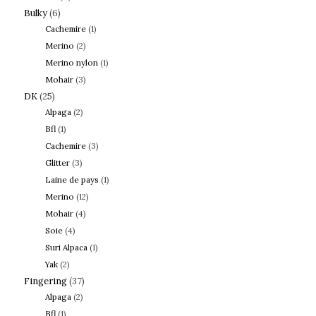
Bulky
(6)
Cachemire
(1)
Merino
(2)
Merino nylon
(1)
Mohair
(3)
DK
(25)
Alpaga
(2)
Bfl
(1)
Cachemire
(3)
Glitter
(3)
Laine de pays
(1)
Merino
(12)
Mohair
(4)
Soie
(4)
Suri Alpaca
(1)
Yak
(2)
Fingering
(37)
Alpaga
(2)
Bfl
(1)