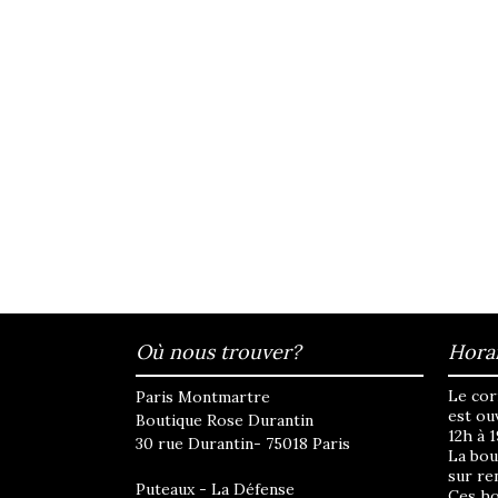
Où nous trouver?
Horai
Le cor
Paris Montmartre
est ou
Boutique Rose Durantin
12h à 
30 rue Durantin- 75018 Paris
La bou
sur re
Puteaux - La Défense
Ces ho