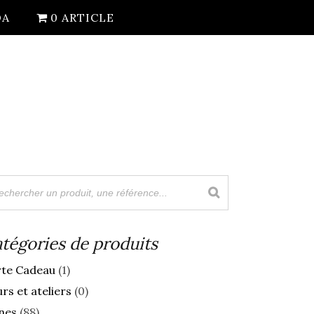
DA
0 ARTICLE
tégories de produits
rte Cadeau
(1)
rs et ateliers
(0)
nes
(88)