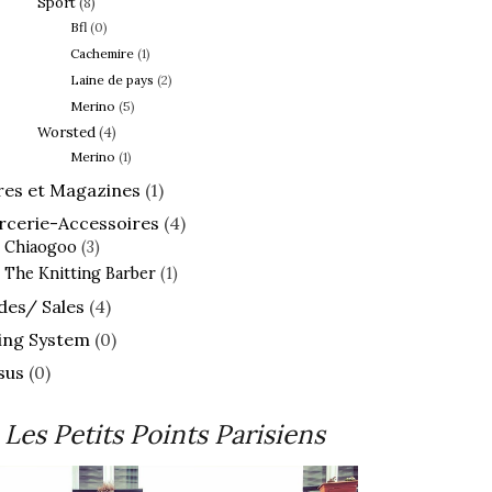
Sport
(8)
Bfl
(0)
Cachemire
(1)
Laine de pays
(2)
Merino
(5)
Worsted
(4)
Merino
(1)
res et Magazines
(1)
cerie-Accessoires
(4)
Chiaogoo
(3)
The Knitting Barber
(1)
des/ Sales
(4)
ing System
(0)
sus
(0)
Les Petits Points Parisiens