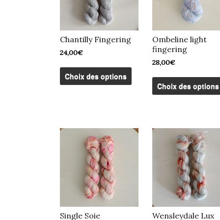
Chantilly Fingering
Ombeline light
fingering
24,00
€
28,00
€
Ce
produit
Choix des options
a
Choix des options
plusieurs
variations.
Les
options
peuvent
être
choisies
sur
la
page
du
produit
Single Soie
Wensleydale Lux