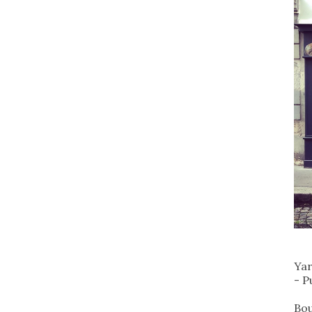
Yar
- P
Bou