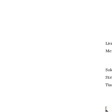
Liv
Mer
Sol
Str
Tis