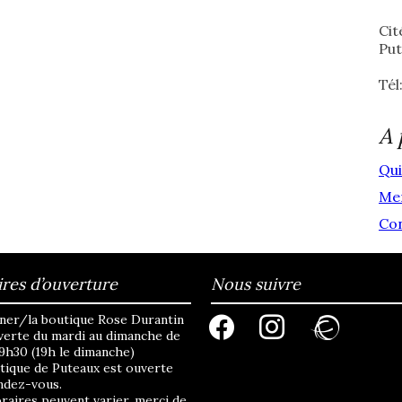
Cit
Pu
Tél
A 
Qu
Men
Con
res d’ouverture
Nous suivre
facebook
instagram
ravelry
ner/la boutique Rose Durantin
verte du mardi au dimanche de
19h30 (19h le dimanche)
tique de Puteaux est ouverte
ndez-vous.
raires peuvent varier, merci de