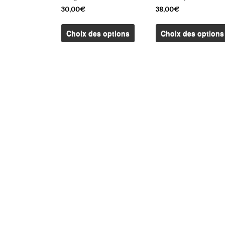
30,00
€
38,00
€
Ce
produit
Choix des options
Choix des options
a
plusieurs
variations.
Les
options
peuvent
être
choisies
sur
la
page
du
produit