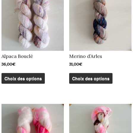
page
page
du
du
produit
produit
Alpaca Bouclé
Merino d’Arles
36,00
€
31,00
€
Ce
Ce
produit
produit
Choix des options
Choix des options
a
a
plusieurs
plusieurs
variations.
variation
Les
Les
options
options
peuvent
peuvent
être
être
choisies
choisies
sur
sur
la
la