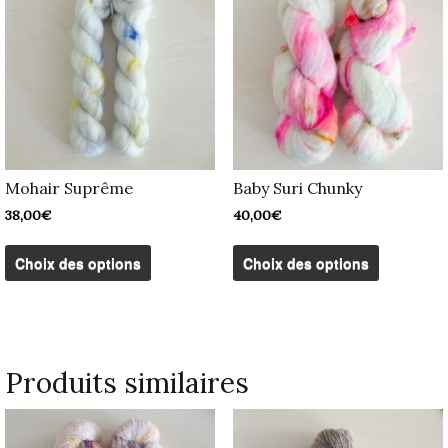
Mohair Suprême
Baby Suri Chunky
38,00
€
40,00
€
Ce
Ce
produit
produit
Choix des options
Choix des options
a
a
plusieurs
plusieurs
variations.
variation
Les
Les
options
options
peuvent
peuvent
Produits similaires
être
être
choisies
choisies
sur
sur
la
la