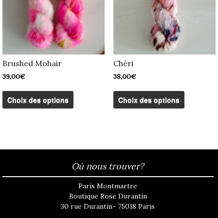
page
page
du
du
produit
produit
Brushed Mohair
Chéri
39,00
€
38,00
€
Ce
Ce
produit
produit
Choix des options
Choix des options
a
a
plusieurs
plusieurs
variations.
variation
Les
Les
options
options
peuvent
peuvent
être
être
Où nous trouver?
choisies
choisies
sur
sur
la
la
Paris Montmartre
page
page
Boutique Rose Durantin
du
du
30 rue Durantin- 75018 Paris
produit
produit