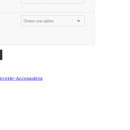
à
194,00€
rcerie-Accessoires