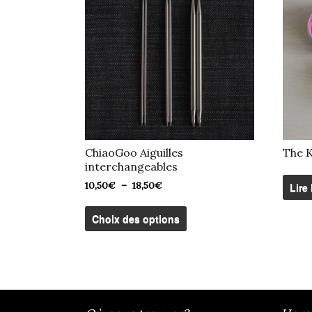
ChiaoGoo Aiguilles
The K
interchangeables
Plage
10,50
€
–
18,50
€
Lire 
de
Ce
prix :
produit
Choix des options
10,50€
a
à
plusieurs
18,50€
variations.
Les
options
peuvent
être