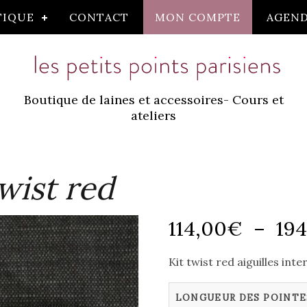
TIQUE
CONTACT
MON COMPTE
AGEN
Boutique de laines et accessoires- Cours et
ateliers
wist red
114,00
€
–
19
Kit twist red aiguilles int
LONGUEUR DES POINTE