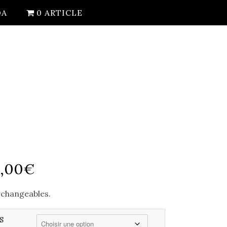
DA
0 ARTICLE
Plage
4,00
€
de
erchangeables.
prix :
S
114,00€