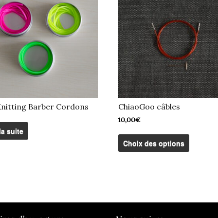
nitting Barber Cordons
ChiaoGoo câbles
10,00
€
la suite
Ce
produit
Choix des options
a
plusieu
variatio
Les
options
peuven
être
choisie