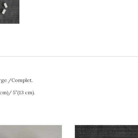
Large /Complet.
 cm)/ 5″(13 cm).