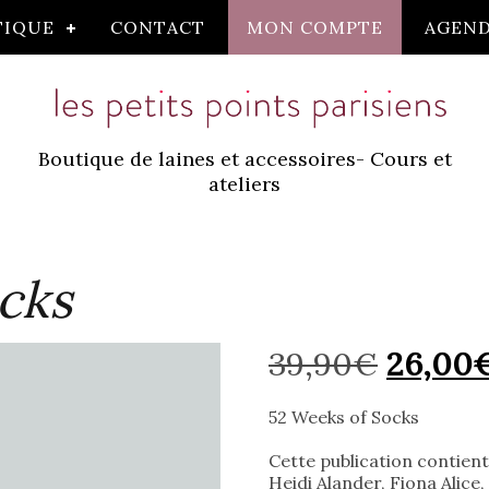
TIQUE
CONTACT
MON COMPTE
AGEN
Boutique de laines et accessoires- Cours et
ateliers
cks
Le
39,90
€
26,00
prix
52 Weeks of Socks
initial
Cette publication contient
était :
Heidi Alander, Fiona Alice