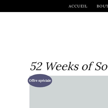
ACCUEIL
BOU
52 Weeks of So
Offre spéciale