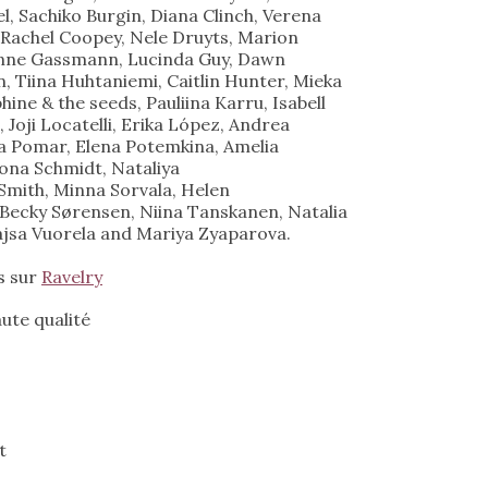
, Sachiko Burgin, Diana Clinch, Verena
.
26,00€.
, Rachel Coopey, Nele Druyts, Marion
enne Gassmann, Lucinda Guy, Dawn
Tiina Huhtaniemi, Caitlin Hunter, Mieka
ine & the seeds, Pauliina Karru, Isabell
 Joji Locatelli, Erika López, Andrea
a Pomar, Elena Potemkina, Amelia
Mona Schmidt, Nataliya
 Smith, Minna Sorvala, Helen
 Becky Sørensen, Niina Tanskanen, Natalia
 Kajsa Vuorela and Mariya Zyaparova
.
s sur
Ravelry
ute qualité
t