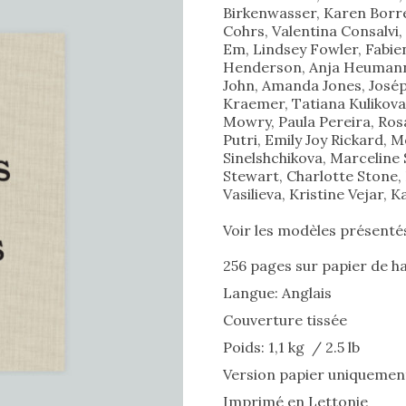
Birkenwasser, Karen Borrel
39,90€
Cohrs, Valentina Consalvi
Em, Lindsey Fowler, Fabi
Henderson, Anja Heumann, 
John, Amanda Jones, Joséph
Kraemer, Tatiana Kulikova,
Mowry, Paula Pereira, Ros
Putri, Emily Joy Rickard, 
Sinelshchikova, Marceline
Stewart, Charlotte Stone,
Vasilieva, Kristine Vejar,
Voir les modèles présenté
256 pages sur papier de ha
Langue: Anglais
Couverture tissée
Poids: 1,1 kg / 2.5 lb
Version papier uniquemen
Imprimé en Lettonie