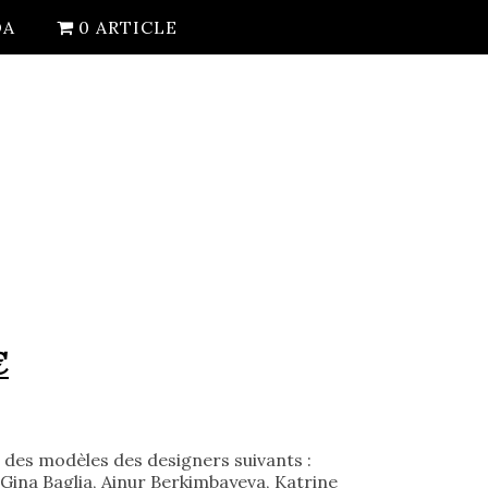
DA
0 ARTICLE
Le
€
prix
actuel
 des modèles des designers suivants :
est :
, Gina Baglia, Ainur Berkimbayeva, Katrine